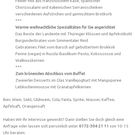
Feiner Mix aus französischem Käse, spanischer
Chorizosalami und italienischen Serranoschinken
verschiedenen Aufstrichen und gemischtem Brotkorb
***
Warme weihnachtliche Spezialitäten für Sie angerichtet
Das Beste der Landente mit Thüringer Klössen und Apfelrotkohl
Burgunderbraten vom Simmentaler Rind
Gebratenes Filet vom Barsch auf gebuttertem Brokkoli
Penne (vegan) in Rucola-Basilikum-Pesto, Kokossosse und
Wallnusskernen
***
Zum krönenden Abschluss vom Buffet
Zweierlei Desserts im Glas Vanillejoghurt mit Mangopüree
Lebkuchenmousse mit Granatapfelkernen
Bier, Wein, Sekt, Glühwein, Cola, Fanta, Sprite, Wasser, Kaffee,
Apfelsaft, Orangensaft
Haben Wir Ihr Interesse geweckt? Dann stellen Sie doch gleich eine
Anfrage oder lassen sich persönlich unter
0172-304 21 11
von 10-15
Uhr beraten.